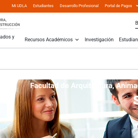
Mi UDLA
Estudiantes
Desarrollo Profesional
Portal de Pagos
mados y
Recursos Académicos
Investigación
Estudian
Facultad de Arquitectura, Anima