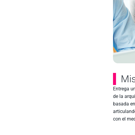
Mis
Entrega un
de la arqu
basada en l
articuland
con el med