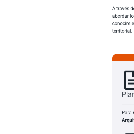
A través d
abordar lo
conocimien
territorial.
Pla
Para
Arqui