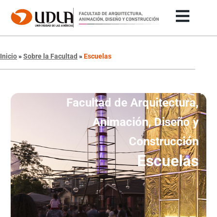
Inicio
»
Sobre la Facultad
»
Escuelas
Facultad de Arquitectura,
Animación, Diseño y
Construcción
Escuelas